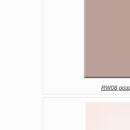
RW08 розо