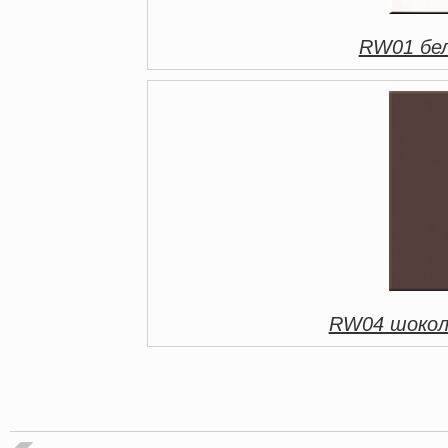
RW01 бел
RW04 шокол