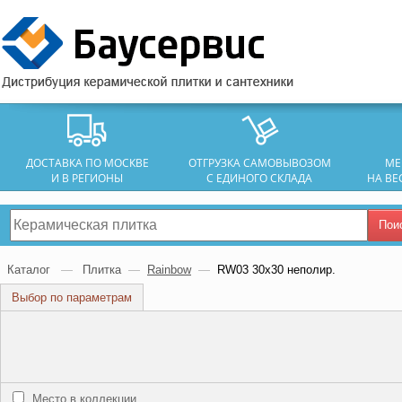
ДОСТАВКА ПО МОСКВЕ
ОТГРУЗКА САМОВЫВОЗОМ
МЕ
И В РЕГИОНЫ
С ЕДИНОГО СКЛАДА
НА ВЕ
Пои
Каталог
—
Плитка
—
Rainbow
—
RW03 30х30 неполир.
Выбор по параметрам
Место в коллекции