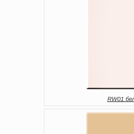
RW01 бел