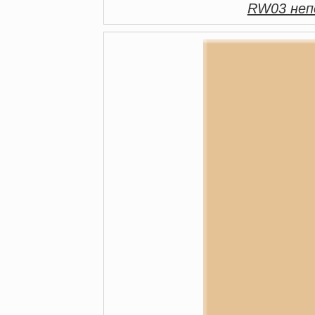
RW03 непо