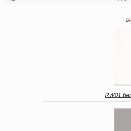
Б
RW01 бел