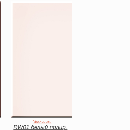
Увеличить
RW01 белый полир.