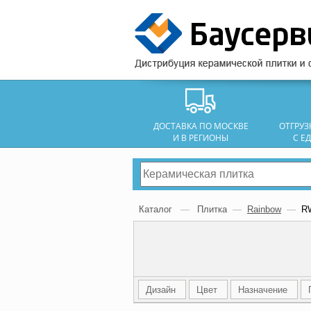
ДОСТАВКА ПО МОСКВЕ
ОТГРУ
И В РЕГИОНЫ
С Е
Каталог
—
Плитка
—
Rainbow
—
R
Дизайн
Цвет
Назначение