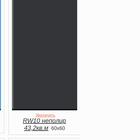
Увеличить
.
RW10 неполир
43,2кв.м
60x60