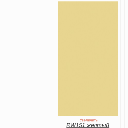
Увеличить
RW151 желтый