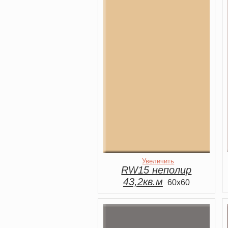
Увеличить
RW15 неполир
43,2кв.м
60x60