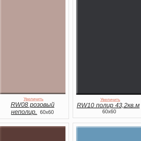
Увеличить
Увеличить
RW08 розовый
RW10 полир 43,2кв.м
неполир.
60x60
60x60