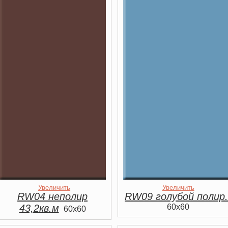
Увеличить
Увеличить
RW04 неполир
RW09 голубой полир
43,2кв.м
60x60
60x60