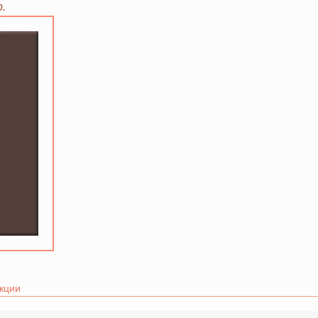
.
кции