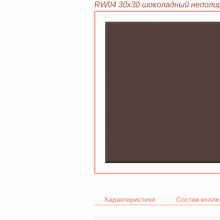
RW04 30х30 шоколадный неполир
Характеристики
Состав колле