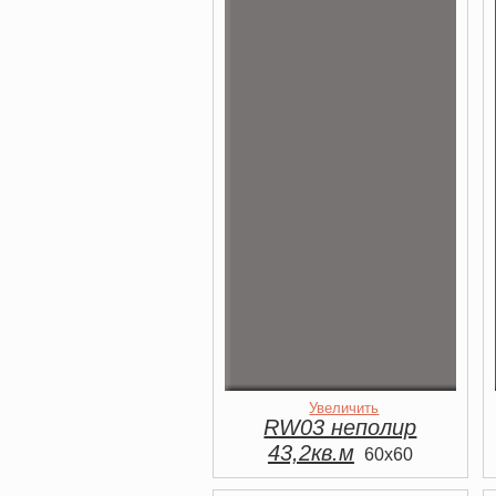
Увеличить
RW03 неполир
43,2кв.м
60x60