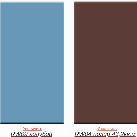
Увеличить
Увеличить
RW09 голубой
RW04 полир 43,2кв.м