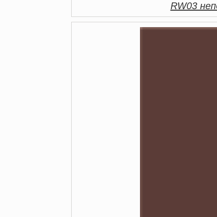
RW03 непо