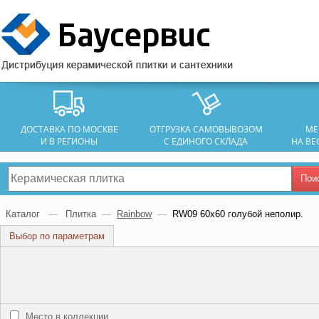
ДОСТАВКА ПО МОСКВЕ
ОТГРУЗКА САМОВЫВОЗОМ
МЕ
И В РЕГИОНЫ
С ЕДИНОГО СКЛАДА
НА ВЕ
Пои
Каталог
—
Плитка
—
Rainbow
—
RW09 60х60 голубой неполир.
Выбор по параметрам
Место в коллекции