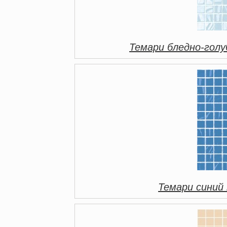
Темари бледно-голу
Темари синий