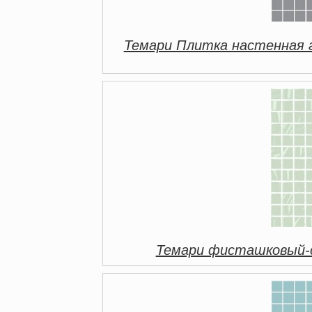
Темари Плитка настенная 
Темари фисташковый-