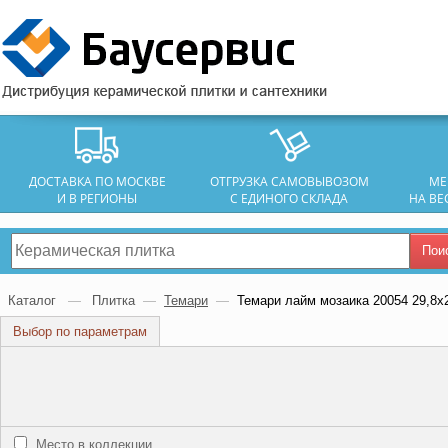
ДОСТАВКА ПО МОСКВЕ
ОТГРУЗКА САМОВЫВОЗОМ
МЕ
И В РЕГИОНЫ
С ЕДИНОГО СКЛАДА
НА ВЕ
Пои
Каталог
—
Плитка
—
Темари
—
Темари лайм мозаика 20054 29,8х
Выбор по параметрам
Место в коллекции