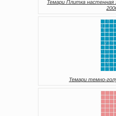
Темари Плитка настенная 
200
Темари темно-гол