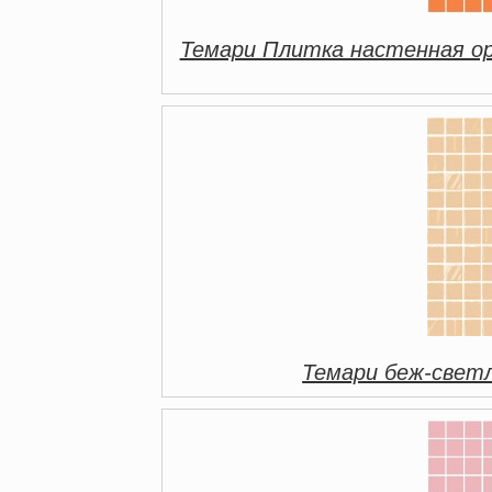
Темари Плитка настенная о
Темари беж-свет