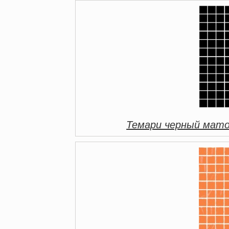
Темари черный мато