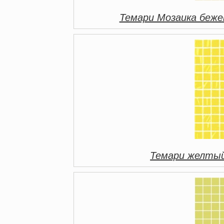
Темари Мозаика беж
Темари желтый