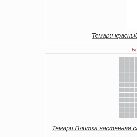
Темари красны
Б
Темари Плитка настенная с