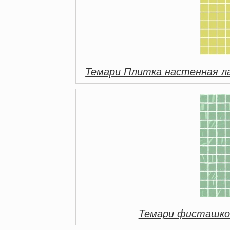
Темари Плитка настенная л
Темари фисташко