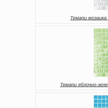
Темари мозаика
Темари яблочно-зел