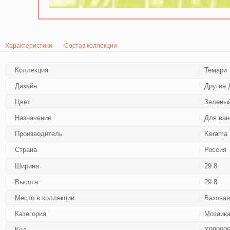
Характеристики
Состав коллекции
Коллекция
Темари
Дизайн
Другие 
Цвет
Зелены
Назначение
Для ван
Производитель
Kerama 
Страна
Россия
Ширина
29.8
Высота
29.8
Место в коллекции
Базовая
Категория
Мозаик
Код
Х99990