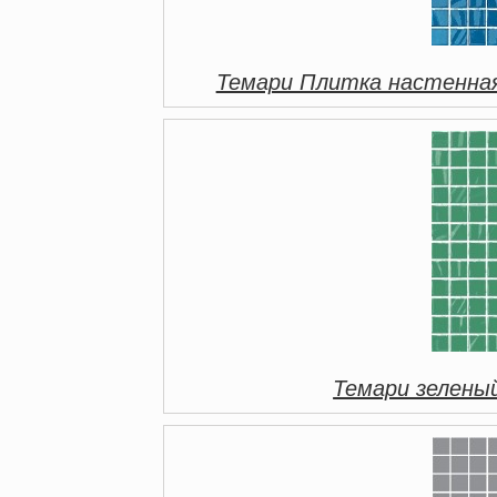
Темари Плитка настенная
Темари зелены