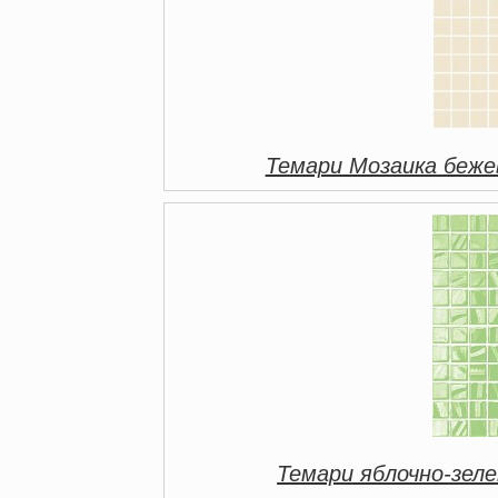
Темари Мозаика беж
Темари яблочно-зел