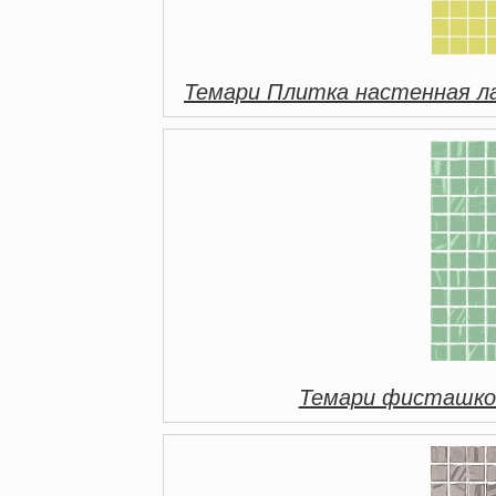
Темари Плитка настенная л
Темари фисташко