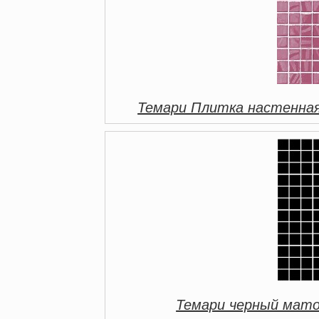
Темари Плитка настенная
Темари черный мато