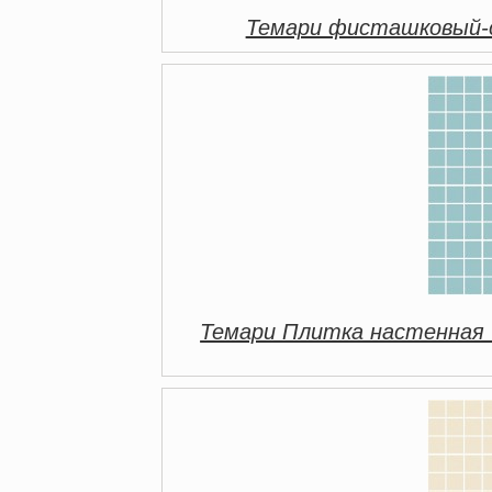
Темари фисташковый-
Темари Плитка настенная 