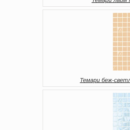
Темари беж-свет