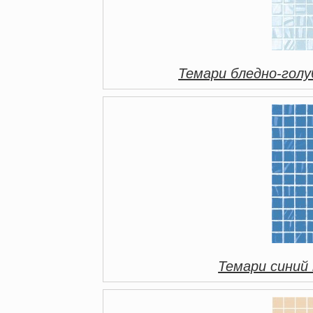
Темари бледно-голу
Темари синий