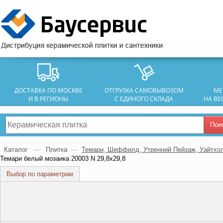
ДОСТАВКА ПО МОСКВЕ
ОТГРУЗКА САМОВЫВОЗОМ
МЕ
И В РЕГИОНЫ
С ЕДИНОГО СКЛАДА
НА ВЕ
Пои
Каталог
—
Плитка
—
Темари, Шеффилд, Утренний Пейзаж, Уайтхол
Темари белый мозаика 20003 N 29,8х29,8
Выбор по параметрам