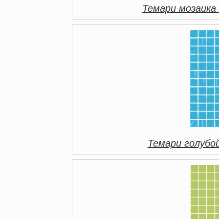
Темари мозаика
Темари голубо