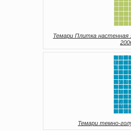
Темари Плитка настенная 
200
Темари темно-гол