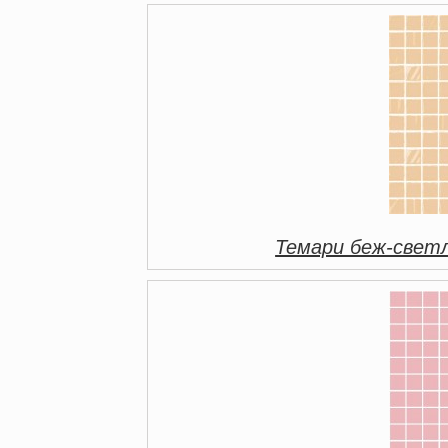
Темари беж-свет