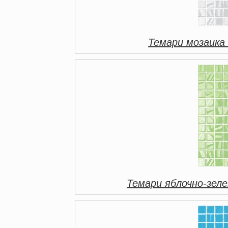
Темари мозаика
Темари яблочно-зел