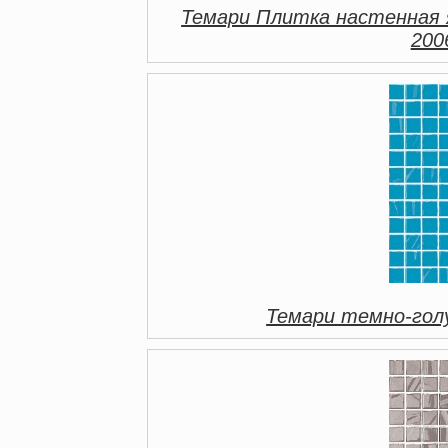
Темари Плитка настенная 
200
Темари темно-гол