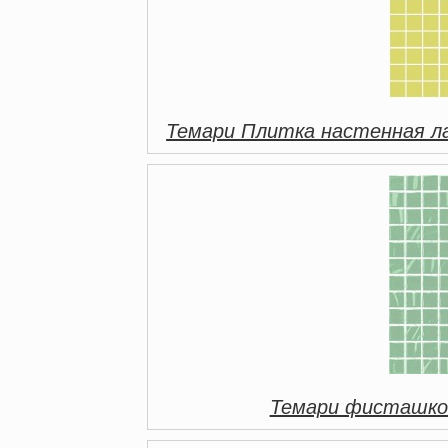
Темари Плитка настенная л
Темари фисташко