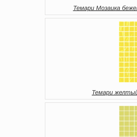
Темари Мозаика беж
Темари желтый