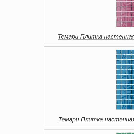
Темари Плитка настенная
Темари Плитка настенная