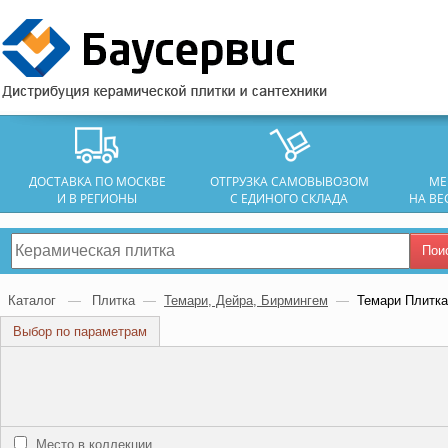
ДОСТАВКА ПО МОСКВЕ
ОТГРУЗКА САМОВЫВОЗОМ
МЕ
И В РЕГИОНЫ
С ЕДИНОГО СКЛАДА
НА ВЕ
Пои
Каталог
—
Плитка
—
Темари, Дейра, Бирмингем
—
Темари Плитка
Выбор по параметрам
Место в коллекции