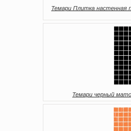
Темари Плитка настенная 
Темари черный мато