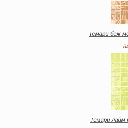
Темари беж м
Б
Темари лайм 