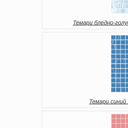
Темари бледно-голу
Темари синий