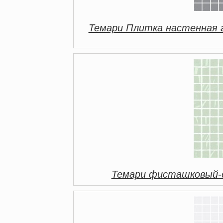
Темари Плитка настенная 
Темари фисташковый-