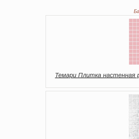
Б
Темари Плитка настенная 