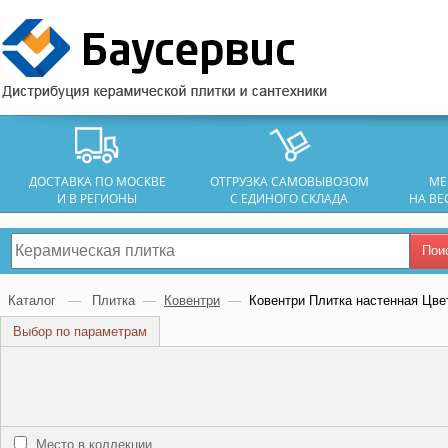
ДОСТАВКА ПО МОСКВЕ
ОТГРУЗКА САМОВЫВОЗОМ
МЕ
И В РЕГИОНЫ
С ЕДИНОГО СКЛАДА
НА ВЕ
Пои
Каталог
—
Плитка
—
Ковентри
—
Ковентри Плитка настенная Цве
Выбор по параметрам
Место в коллекции