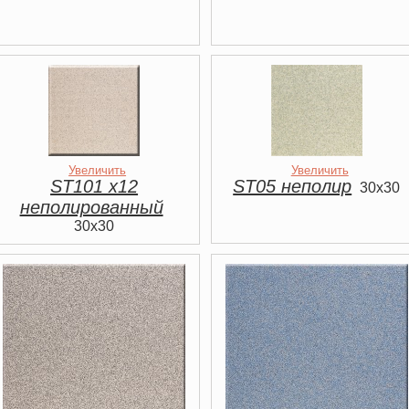
Увеличить
Увеличить
ST101 х12
ST05 неполир
30x30
неполированный
30x30