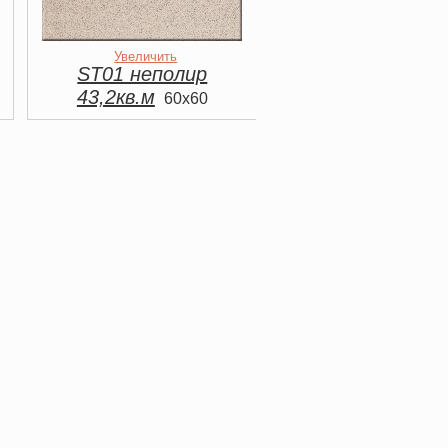
Увеличить
ST01 неполир
43,2кв.м
60x60