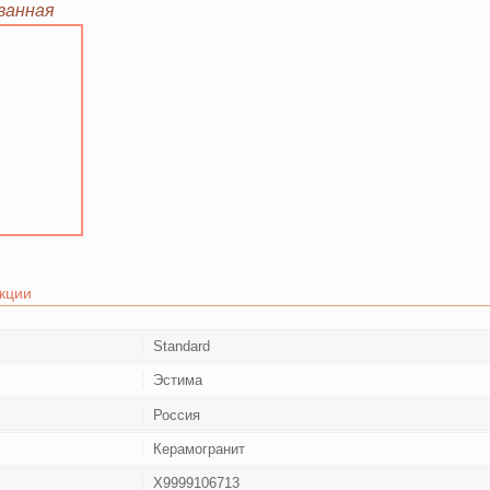
ованная
кции
Standard
Эстима
Россия
Керамогранит
Х9999106713