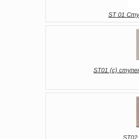
ST 01 Сту
ST01 (с) ступе
ST02