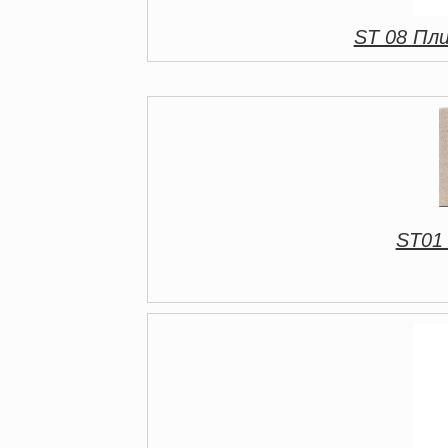
ST 08 Пл
ST01