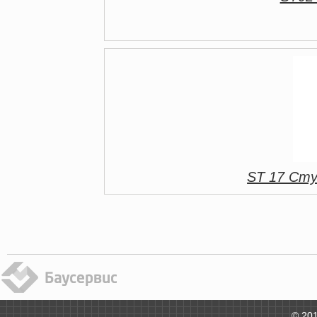
ST 17 Сту
© 201