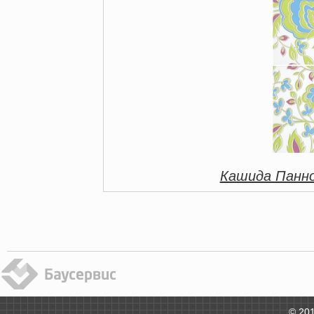
Кашида Панно
© 201