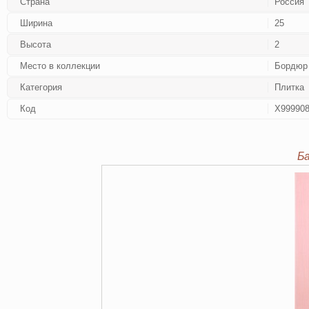
Страна
Россия
Ширина
25
Высота
2
Место в коллекции
Бордюр
Категория
Плитка
Код
Х99990
Б