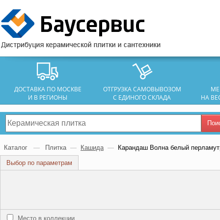
ДОСТАВКА ПО МОСКВЕ
ОТГРУЗКА САМОВЫВОЗОМ
МЕ
И В РЕГИОНЫ
С ЕДИНОГО СКЛАДА
НА ВЕ
Пои
Каталог
—
Плитка
—
Кашида
—
Карандаш Волна белый перламут
Выбор по параметрам
Место в коллекции