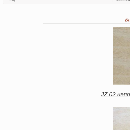
Б
JZ 02 непо