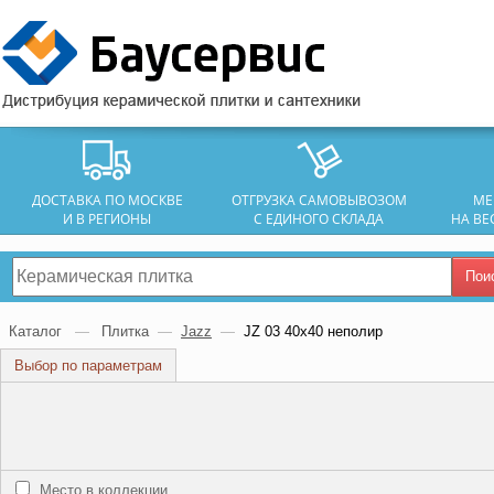
ДОСТАВКА ПО МОСКВЕ
ОТГРУЗКА САМОВЫВОЗОМ
МЕ
И В РЕГИОНЫ
С ЕДИНОГО СКЛАДА
НА ВЕ
Пои
Каталог
—
Плитка
—
Jazz
—
JZ 03 40х40 неполир
Выбор по параметрам
Место в коллекции