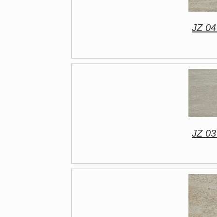
JZ 04
JZ 03