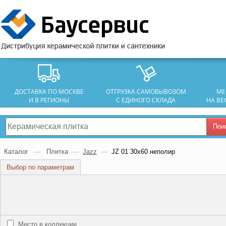
ДОСТАВКА ПО МОСКВЕ
ОТГРУЗКА САМОВЫВОЗОМ
МЕ
И В РЕГИОНЫ
С ЕДИНОГО СКЛАДА
НА ВЕ
Пои
Каталог
—
Плитка
—
Jazz
—
JZ 01 30х60 неполир
Выбор по параметрам
Место в коллекции