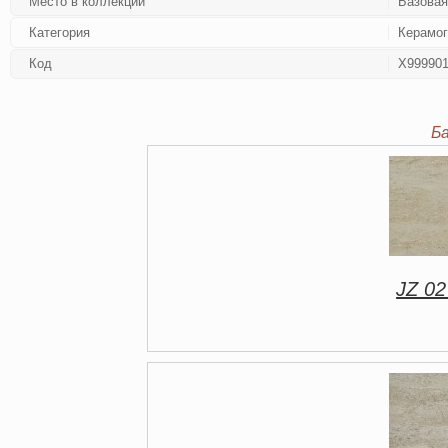
Место в коллекции
Базовая
Категория
Керамог
Код
Х99990
Б
JZ 02