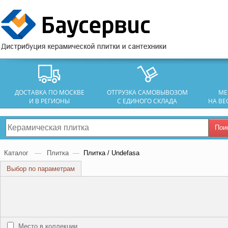
ДОСТАВКА ПО МОСКВЕ
ОТГРУЗКА САМОВЫВОЗОМ
МЕ
И В РЕГИОНЫ
С ЕДИНОГО СКЛАДА
НА ВЕ
Пои
Каталог
—
Плитка
—
Плитка / Undefasa
Выбор по параметрам
Место в коллекции