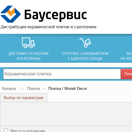
ДОСТАВКА ПО МОСКВЕ
ОТГРУЗКА САМОВЫВОЗОМ
МЕ
И В РЕГИОНЫ
С ЕДИНОГО СКЛАДА
НА ВЕ
Пои
Каталог
—
Плитка
—
Плитка / Moneli Decor
Выбор по параметрам
Место в коллекции