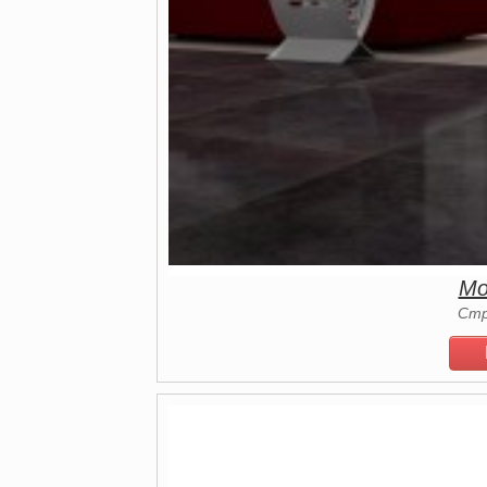
Mo
Стр