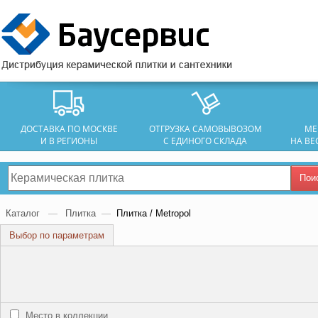
ДОСТАВКА ПО МОСКВЕ
ОТГРУЗКА САМОВЫВОЗОМ
МЕ
И В РЕГИОНЫ
С ЕДИНОГО СКЛАДА
НА ВЕ
Пои
Каталог
—
Плитка
—
Плитка / Metropol
Выбор по параметрам
Место в коллекции