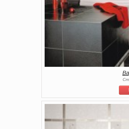
Ва
Ст