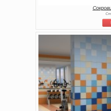
Сокров
Ст