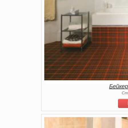
Бейке
Ст