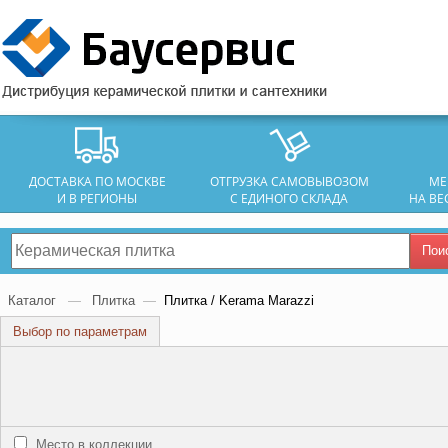
ДОСТАВКА ПО МОСКВЕ
ОТГРУЗКА САМОВЫВОЗОМ
МЕ
И В РЕГИОНЫ
С ЕДИНОГО СКЛАДА
НА ВЕ
Пои
Каталог
—
Плитка
—
Плитка / Kerama Marazzi
Выбор по параметрам
Место в коллекции