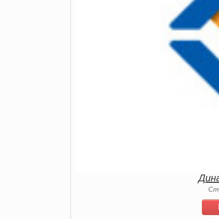
Дин
Ст