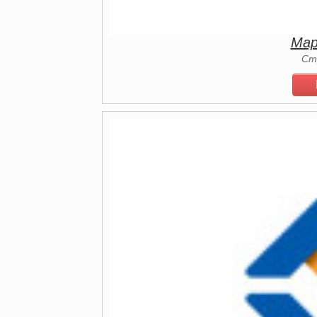
Мар
Ст