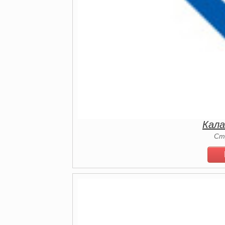
Кала
Ст