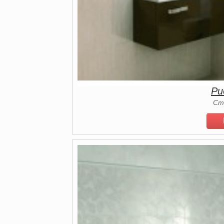
Ри
Ст