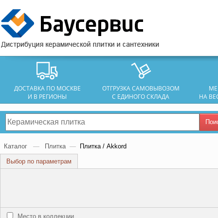
ДОСТАВКА ПО МОСКВЕ
ОТГРУЗКА САМОВЫВОЗОМ
МЕ
И В РЕГИОНЫ
С ЕДИНОГО СКЛАДА
НА ВЕ
Пои
Каталог
—
Плитка
—
Плитка / Akkord
Выбор по параметрам
Место в коллекции