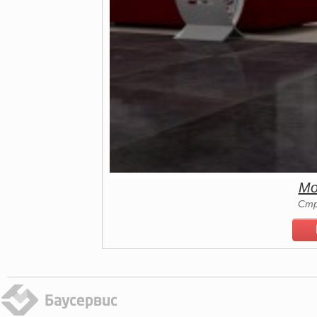
Mo
Стр