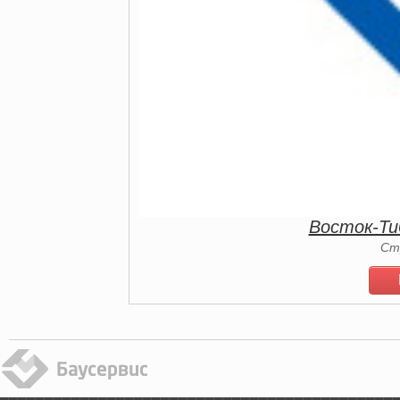
Восток-Т
Ст