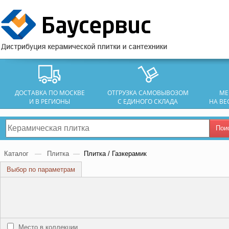
ДОСТАВКА ПО МОСКВЕ
ОТГРУЗКА САМОВЫВОЗОМ
МЕ
И В РЕГИОНЫ
С ЕДИНОГО СКЛАДА
НА ВЕ
Пои
Каталог
—
Плитка
—
Плитка / Газкерамик
Выбор по параметрам
Место в коллекции