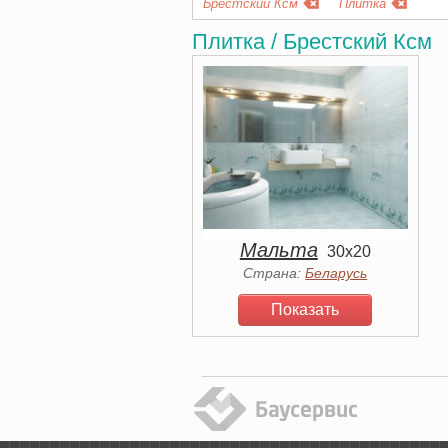
Брестский Ксм
Плитка
Плитка / Брестский Ксм
Мальта
30x20
Страна:
Беларусь
Показать