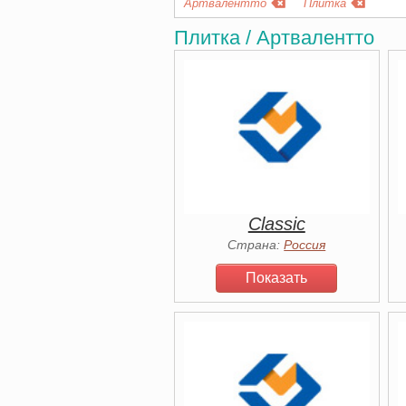
Артвалентто
Плитка
Плитка / Артвалентто
Classic
Страна:
Россия
Показать