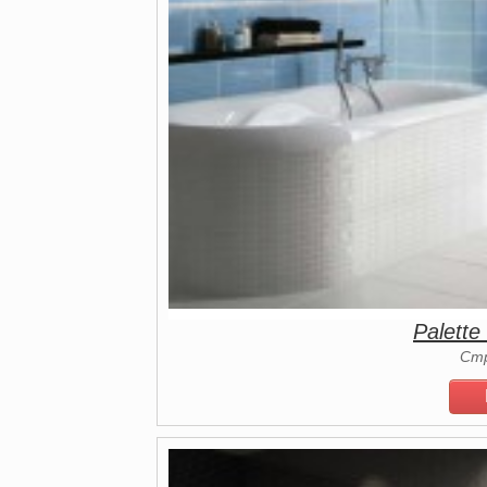
Palett
Ст