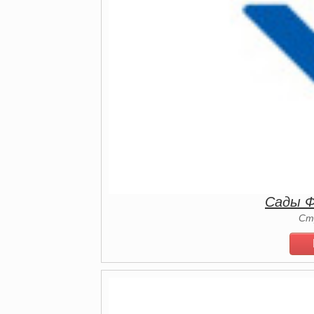
Сады Ф
Ст