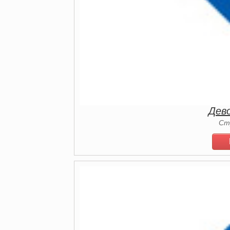
Дев
Ст