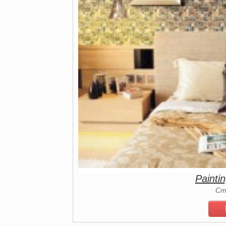
Painti
Ст