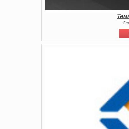
Тем
Ст