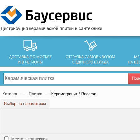
ДОСТАВКА ПО МОСКВЕ
ОТГРУЗКА САМОВЫВОЗОМ
МЕ
И В РЕГИОНЫ
С ЕДИНОГО СКЛАДА
НА ВЕ
Пои
Каталог
—
Плитка
—
Керамогранит / Rocersa
Выбор по параметрам
Место в коллекции