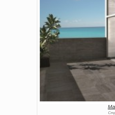
Ma
Стр