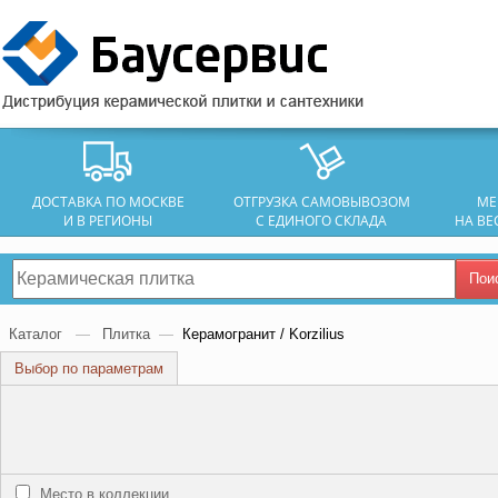
ДОСТАВКА ПО МОСКВЕ
ОТГРУЗКА САМОВЫВОЗОМ
МЕ
И В РЕГИОНЫ
С ЕДИНОГО СКЛАДА
НА ВЕ
Пои
Каталог
—
Плитка
—
Керамогранит / Korzilius
Выбор по параметрам
Место в коллекции