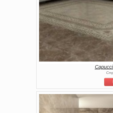
Capucc
Стр