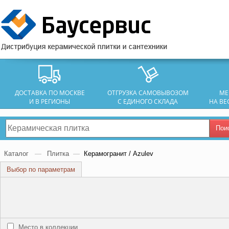
ДОСТАВКА ПО МОСКВЕ
ОТГРУЗКА САМОВЫВОЗОМ
МЕ
И В РЕГИОНЫ
С ЕДИНОГО СКЛАДА
НА ВЕ
Пои
Каталог
—
Плитка
—
Керамогранит / Azulev
Выбор по параметрам
Место в коллекции