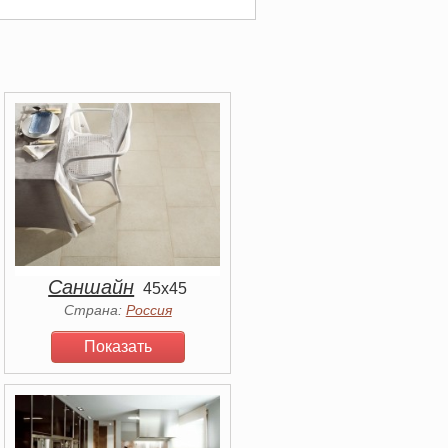
Саншайн
45x45
Страна:
Россия
Показать