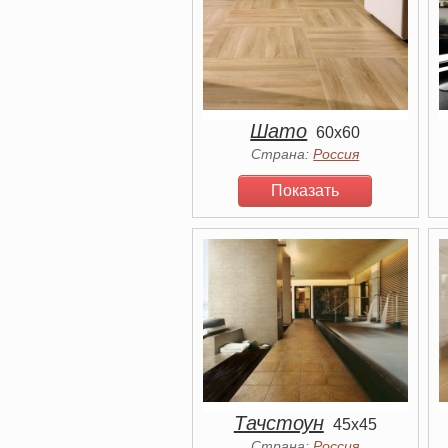
Шато
60x60
Страна:
Россия
Показать
Тачстоун
45x45
Страна:
Россия