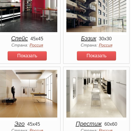
Спейс
Бэзик
45x45
30x30
Страна:
Россия
Страна:
Россия
Показать
Показать
Эго
Престиж
45x45
60x60
Страна:
Россия
Страна:
Россия