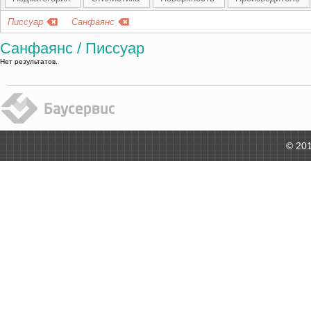
Писсуар
Санфаянс
Санфаянс / Писсуар
Нет результатов.
© 201