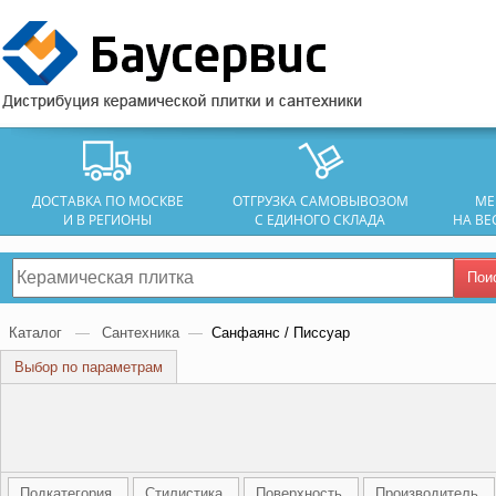
ДОСТАВКА ПО МОСКВЕ
ОТГРУЗКА САМОВЫВОЗОМ
МЕ
И В РЕГИОНЫ
С ЕДИНОГО СКЛАДА
НА ВЕ
Пои
Каталог
—
Сантехника
—
Санфаянс / Писсуар
Выбор по параметрам
Подкатегория
Стилистика
Поверхность
Производитель