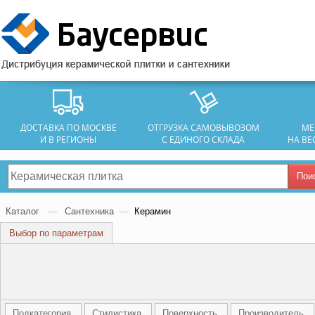
ДОСТАВКА ПО МОСКВЕ
ОТГРУЗКА САМОВЫВОЗОМ
МЕ
И В РЕГИОНЫ
С ЕДИНОГО СКЛАДА
НА ВЕ
Пои
Каталог
—
Сантехника
—
Керамин
Выбор по параметрам
Подкатегория
Стилистика
Поверхность
Производитель