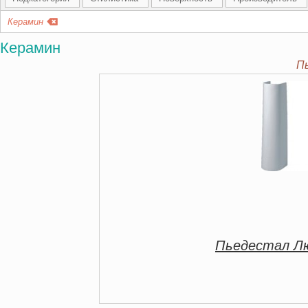
Керамин
Керамин
П
Пьедестал Лю