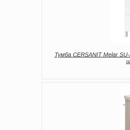
Тумба CERSANIT Melar SU
ц