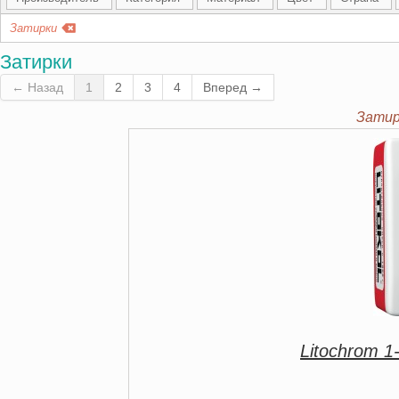
Затирки
Затирки
← Назад
1
2
3
4
Вперед →
Затир
Litochrom 1