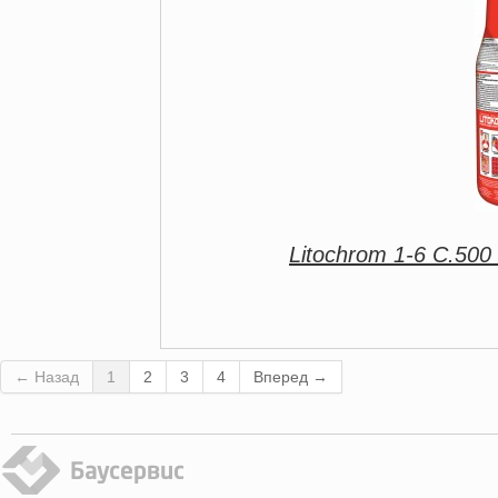
Litochrom 1-6 C.500
← Назад
1
2
3
4
Вперед →