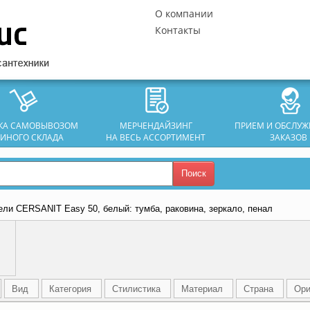
О компании
Контакты
ЗКА САМОВЫВОЗОМ
МЕРЧЕНДАЙЗИНГ
ПРИЕМ И ОБСЛУ
ДИНОГО СКЛАДА
НА ВЕСЬ АССОРТИМЕНТ
ЗАКАЗОВ
Поиск
ли CERSANIT Easy 50, белый: тумба, раковина, зеркало, пенал
Вид
Категория
Стилистика
Материал
Страна
Ори