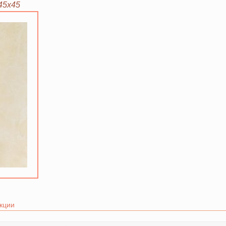
45х45
кции