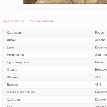
Характеристики
Состав коллекции
Коллекция
Родос
Дизайн
Дерево 
Цвет
Коричн
Назначение
Для пол
Производитель
Belani
Страна
Белару
Ширина
41.8
Высота
41.8
Место в коллекции
Базовая
Категория
Керамог
Код
Х99990