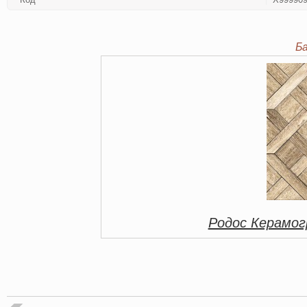
Б
Родос Керамо