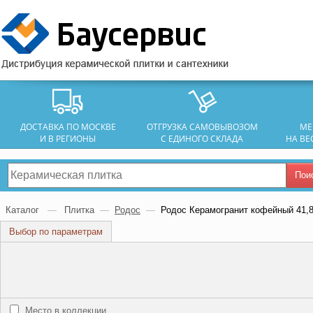
ДОСТАВКА ПО МОСКВЕ
ОТГРУЗКА САМОВЫВОЗОМ
МЕ
И В РЕГИОНЫ
С ЕДИНОГО СКЛАДА
НА ВЕ
Пои
Каталог
—
Плитка
—
Родос
—
Родос Керамогранит кофейный 41,8
Выбор по параметрам
Место в коллекции