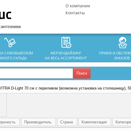
О компании
Контакты
ЗКА САМОВЫВОЗОМ
МЕРЧЕНДАЙЗИНГ
ПРИЕМ И ОБСЛУ
ДИНОГО СКЛАДА
НА ВЕСЬ АССОРТИМЕНТ
ЗАКАЗОВ
Поиск
VITRA D-Light 70 см c переливом (возможна установка на столешницу), 
ерхность
Производитель
Страна
Комплектация
Категор