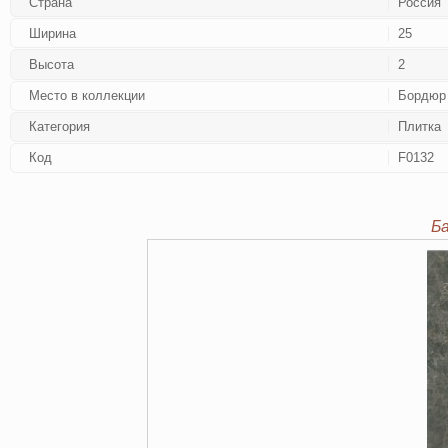
Страна
Россия
Ширина
25
Высота
2
Место в коллекции
Бордюр
Категория
Плитка
Код
F0132
Б