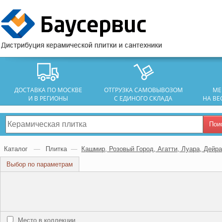
ДОСТАВКА ПО МОСКВЕ
ОТГРУЗКА САМОВЫВОЗОМ
МЕ
И В РЕГИОНЫ
С ЕДИНОГО СКЛАДА
НА ВЕ
Пои
Каталог
—
Плитка
—
Кашмир, Розовый Город, Агатти, Луара, Дейр
Выбор по параметрам
Место в коллекции