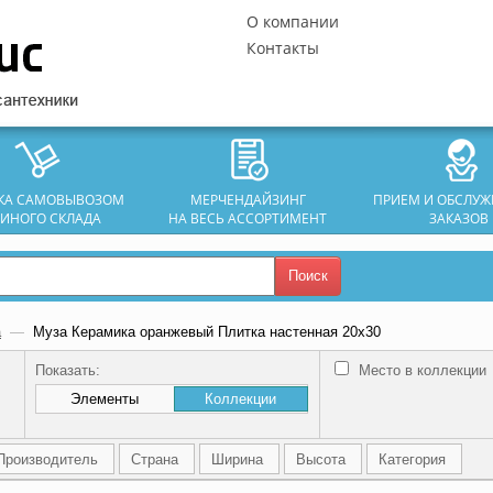
О компании
Контакты
ЗКА САМОВЫВОЗОМ
МЕРЧЕНДАЙЗИНГ
ПРИЕМ И ОБСЛУ
ДИНОГО СКЛАДА
НА ВЕСЬ АССОРТИМЕНТ
ЗАКАЗОВ
Поиск
а
—
Муза Керамика оранжевый Плитка настенная 20х30
Показать:
Место в коллекции
Элементы
Коллекции
Производитель
Страна
Ширина
Высота
Категория