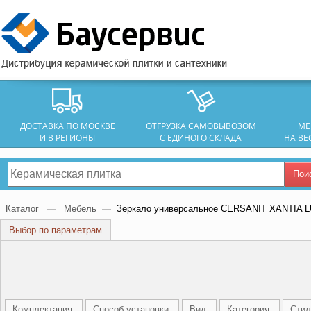
ДОСТАВКА ПО МОСКВЕ
ОТГРУЗКА САМОВЫВОЗОМ
МЕ
И В РЕГИОНЫ
С ЕДИНОГО СКЛАДА
НА ВЕ
Пои
Каталог
—
Мебель
—
Зеркало универсальное CERSANIT XANTIA LU
Выбор по параметрам
Комплектация
Способ установки
Вид
Категория
Стил