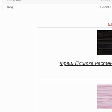
Код
Х99990
Б
Фреш Плитка настенн