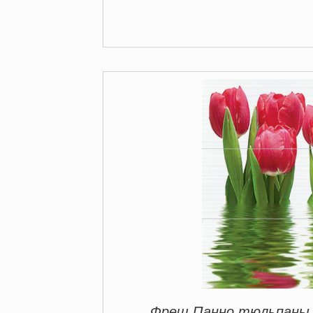
Фреш Панно тюльпаны 64