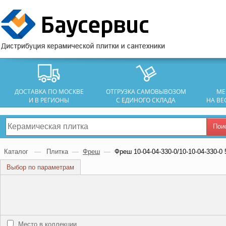
ДОСТАВКА ПО МОСКВЕ
ОТГРУЗКА САМОВЫВОЗОМ
МЕ
И В РЕГИОНЫ
С ЕДИНОГО СКЛАДА
НА ВЕ
Пои
Каталог
—
Плитка
—
Фреш
—
Фреш 10-04-04-330-0/10-10-04-330-0 
Выбор по параметрам
Место в коллекции