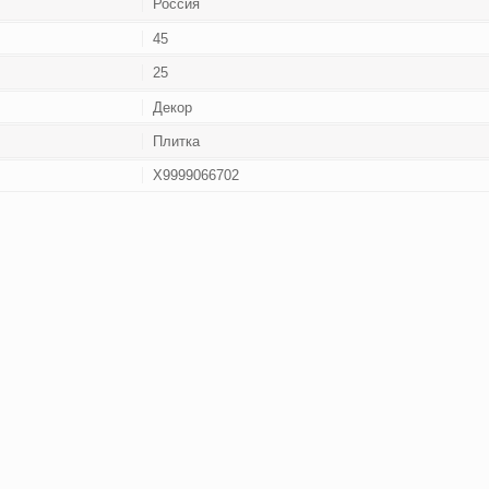
Россия
45
25
Декор
Плитка
Х9999066702