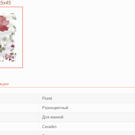
25х45
кции
Floret
Разноцветный
Для ванной
Ceradim