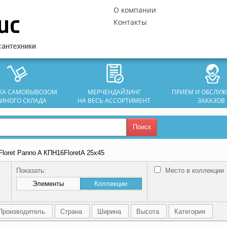
О компании
Контакты
ЗКА САМОВЫВОЗОМ
МЕРЧЕНДАЙЗИНГ
ПРИЕМ И ОБСЛУ
ДИНОГО СКЛАДА
НА ВЕСЬ АССОРТИМЕНТ
ЗАКАЗОВ
Поиск
Floret Panno A КПН16FloretA 25х45
Показать:
Место в коллекции
Элементы
Коллекции
Производитель
Страна
Ширина
Высота
Категория