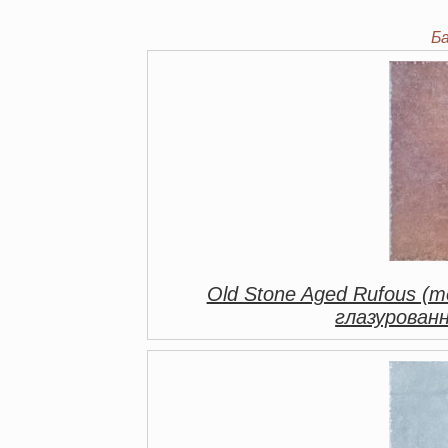
Б
Old Stone Aged Rufous (
глазурован