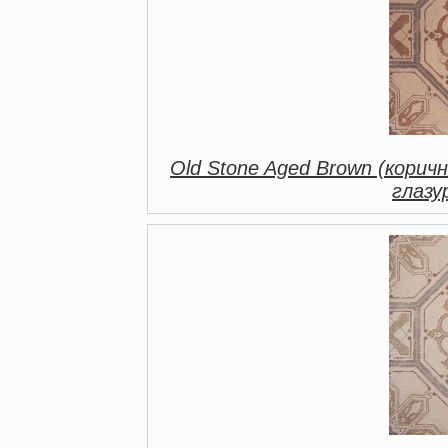
Old Stone Aged Brown (корич
глазу