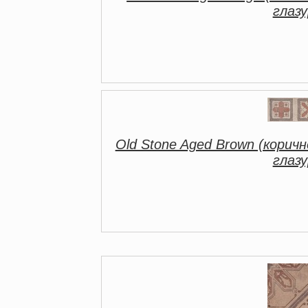
глаз
Old Stone Aged Brown (коричн
глаз