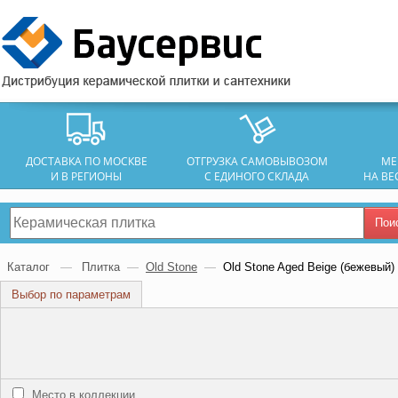
ДОСТАВКА ПО МОСКВЕ
ОТГРУЗКА САМОВЫВОЗОМ
МЕ
И В РЕГИОНЫ
С ЕДИНОГО СКЛАДА
НА ВЕ
Пои
Каталог
—
Плитка
—
Old Stone
—
Old Stone Aged Beige (бежевый) 
Выбор по параметрам
Место в коллекции