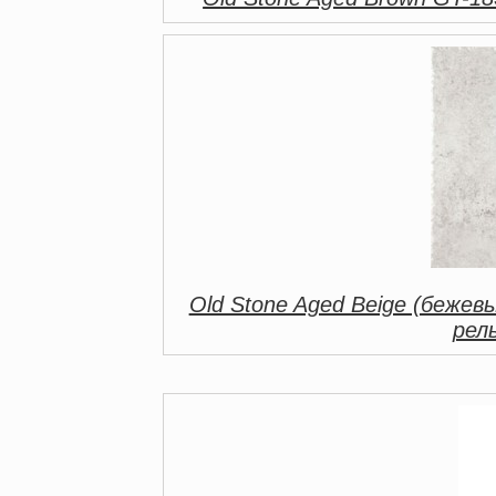
Old Stone Aged Beige (бежев
рел