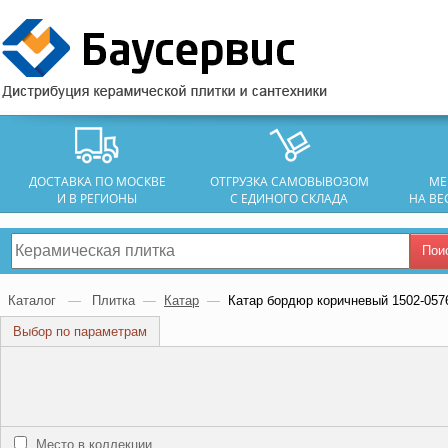
ДОСТАВКА ПО МОСКВЕ
ОТГРУЗКА САМОВЫВОЗОМ
МЕ
И В РЕГИОНЫ
С ЕДИНОГО СКЛАДА
НА ВЕ
Пои
Каталог
—
Плитка
—
Катар
—
Катар бордюр коричневый 1502-057
Выбор по параметрам
Место в коллекции