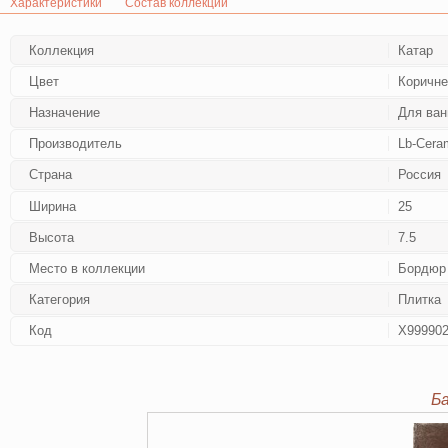
Характеристики
Состав коллекции
Коллекция
Катар
Цвет
Коричн
Назначение
Для ван
Производитель
Lb-Cera
Страна
Россия
Ширина
25
Высота
7.5
Место в коллекции
Бордюр
Категория
Плитка
Код
Х99990
Б