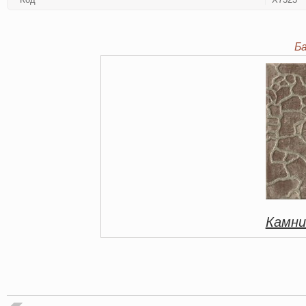
Б
Камни