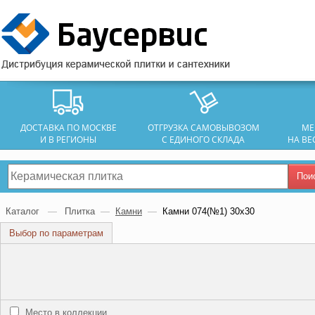
ДОСТАВКА ПО МОСКВЕ
ОТГРУЗКА САМОВЫВОЗОМ
МЕ
И В РЕГИОНЫ
С ЕДИНОГО СКЛАДА
НА ВЕ
Пои
Каталог
—
Плитка
—
Камни
—
Камни 074(№1) 30х30
Выбор по параметрам
Место в коллекции