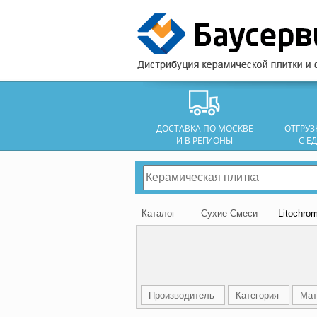
ДОСТАВКА ПО МОСКВЕ
ОТГРУ
И В РЕГИОНЫ
С Е
Каталог
—
Сухие Смеси
—
Litochro
Производитель
Категория
Мат