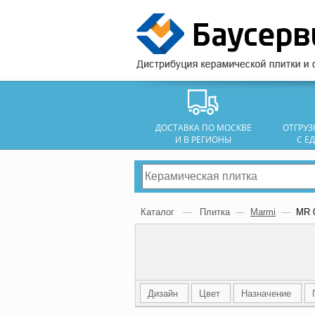
ДОСТАВКА ПО МОСКВЕ
ОТГРУ
И В РЕГИОНЫ
С Е
Каталог
—
Плитка
—
Marmi
—
MR 
Дизайн
Цвет
Назначение