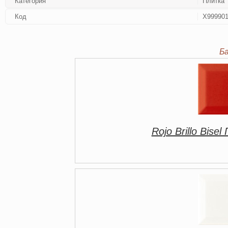
Категория
Плитка
Код
Х99990
Б
Rojo Brillo Bis