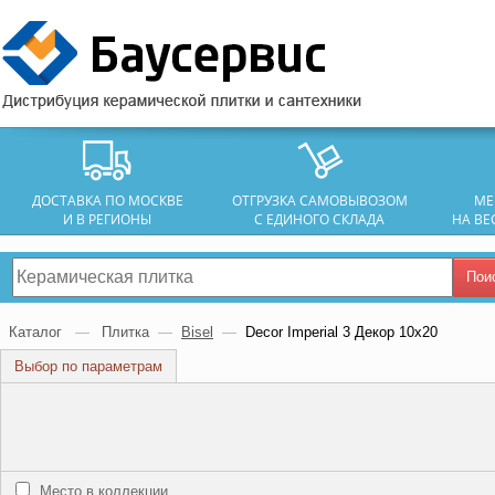
ДОСТАВКА ПО МОСКВЕ
ОТГРУЗКА САМОВЫВОЗОМ
МЕ
И В РЕГИОНЫ
С ЕДИНОГО СКЛАДА
НА ВЕ
Пои
Каталог
—
Плитка
—
Bisel
—
Decor Imperial 3 Декор 10x20
Выбор по параметрам
Место в коллекции