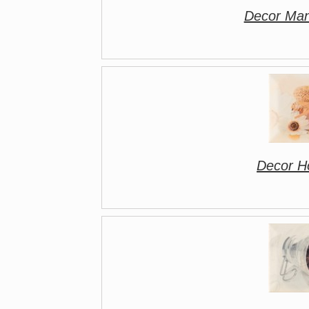
Decor Man
Decor H