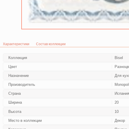
Характеристики
Состав коллекции
Коллекция
Bisel
Цвет
Разноц
Назначение
Для кух
Производитель
Monopol
Страна
Испани
Ширина
20
Высота
10
Место в коллекции
Декор