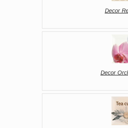
Decor R
Decor Orc