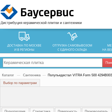
ДОСТАВКА ПО МОСКВЕ
ОТГРУЗКА САМОВЫВОЗОМ
МЕ
И В РЕГИОНЫ
С ЕДИНОГО СКЛАДА
НА ВЕ
Пои
Каталог
—
Сантехника
—
Полупьедестал VITRA Form 500 4294B003
Выбор по параметрам
Подкатегория
Стилистика
Поверхность
Производитель