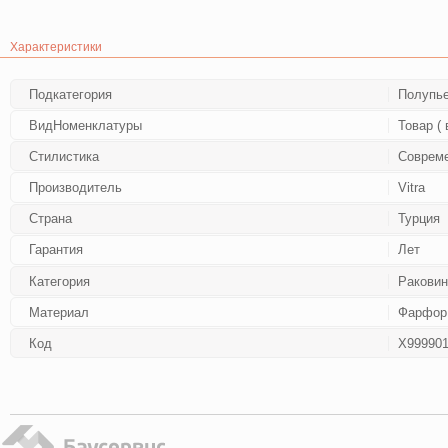
Характеристики
Подкатегория
Полупь
ВидНоменклатуры
Товар (
Стилистика
Соврем
Производитель
Vitra
Страна
Турция
Гарантия
Лет
Категория
Ракови
Материал
Фарфор
Код
Х99990