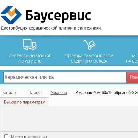
ДОСТАВКА ПО МОСКВЕ
ОТГРУЗКА САМОВЫВОЗОМ
МЕ
И В РЕГИОНЫ
С ЕДИНОГО СКЛАДА
НА ВЕ
Пои
Каталог
—
Плитка
—
Амарено
—
Амарено беж 60х15 обрезной S
Выбор по параметрам
Место в коллекции