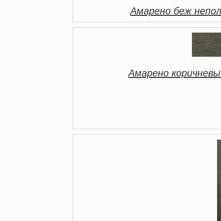
Амарено беж непол
Амарено коричневы