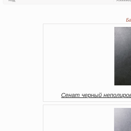
Б
Сенат черный неполиро