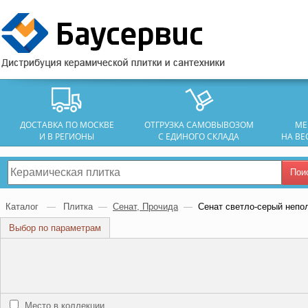
ДОСТАВКА ПО МОСКВЕ
ОТГРУЗКА САМОВЫВОЗОМ
МЕ
И В РЕГИОНЫ
С ЕДИНОГО СКЛАДА
НА ВЕ
Пои
Каталог
—
Плитка
—
Сенат, Прочида
—
Сенат светло-серый непо
Выбор по параметрам
Место в коллекции