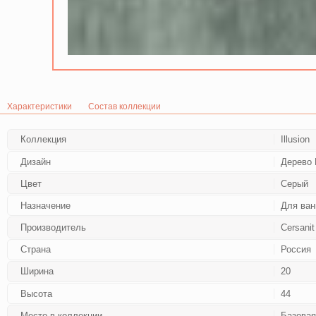
Характеристики
Состав коллекции
Коллекция
Illusion
Дизайн
Дерево 
Цвет
Серый
Назначение
Для ван
Производитель
Cersanit
Страна
Россия
Ширина
20
Высота
44
Место в коллекции
Базовая