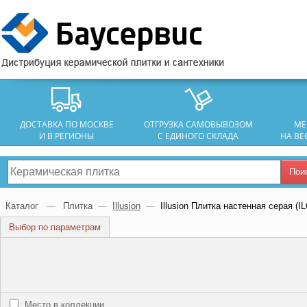
ДОСТАВКА ПО МОСКВЕ
ОТГРУЗКА САМОВЫВОЗОМ
МЕ
И В РЕГИОНЫ
С ЕДИНОГО СКЛАДА
НА ВЕ
Пои
Каталог
—
Плитка
—
Illusion
—
Illusion Плитка настенная серая (I
Выбор по параметрам
Место в коллекции