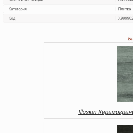
Категория
Плитка
Код
Х99990
Б
Illusion Керамогр